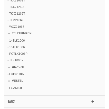
- TKX21062T
- TKX21262CI
- TKX21262T
- TLM21069
- WCZ21067
TELEFUNKEN
- 14TLK1006
- 15TLK1006
- POTLK1006P
- TLK1006P
UDACHI
- LUD6110A
VESTEL
- LCA6100
TAGS