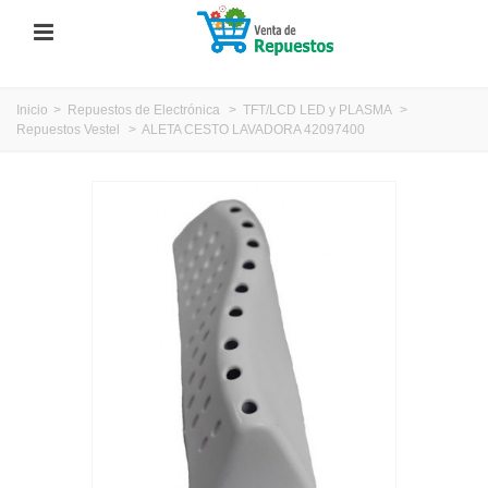
Inicio
>
Repuestos de Electrónica
>
TFT/LCD LED y PLASMA
>
Repuestos Vestel
>
ALETA CESTO LAVADORA 42097400