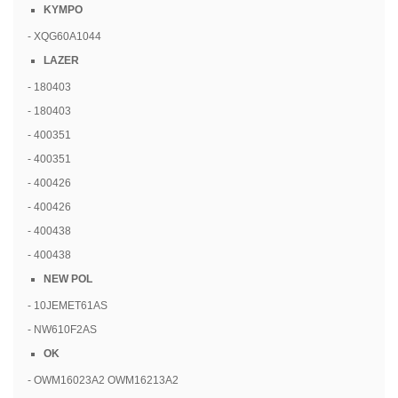
KYMPO
- XQG60A1044
LAZER
- 180403
- 180403
- 400351
- 400351
- 400426
- 400426
- 400438
- 400438
NEW POL
- 10JEMET61AS
- NW610F2AS
OK
- OWM16023A2 OWM16213A2