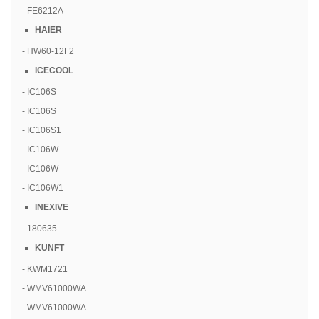
- FE6212A
HAIER
- HW60-12F2
ICECOOL
- IC106S
- IC106S
- IC106S1
- IC106W
- IC106W
- IC106W1
INEXIVE
- 180635
KUNFT
- KWM1721
- WMV61000WA
- WMV61000WA