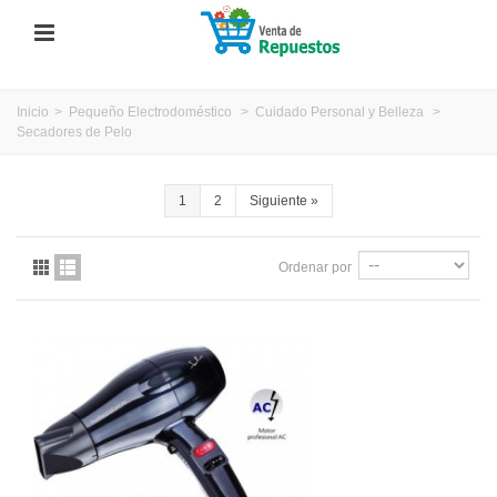
Inicio
>
Pequeño Electrodoméstico
>
Cuidado Personal y Belleza
>
Secadores de Pelo
1
2
Siguiente
»
Ordenar por