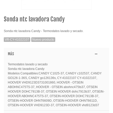
Sonda ntc lavadora Candy
Sonda ntc lavadora Candy - Termostatos lavado y secado.
VR-CY-41022107
Nuevo producto
MÁS
Termostatos lavado y secado
Sonda ntc lavadora Candy
Modelos Compatibles:CANDY C1025-37, CANDY c102537, CANDY
GO126-1-36S, CANDY go126136s, CY-41022107 CY-41022107,
HOOVER VHD9123D3731001860, HOOVER - OTSEIN
ABOHNC475TS-37, HOOVER - OTSEIN abohnc475ts37, OTSEIN
HOOVER DOHC7913B-37, OTSEIN HOOVER dohc7913b37, OTSEIN-
HOOVER ABOHNC475TS-37, OTSEIN-HOOVER DOHC7913B-37,
OTSEIN-HOOVER OHNT6609D, OTSEIN-HOOVER OHNT6611D,
OTSEIN-HOOVER VHD9123D-37, OTSEIN-HOOVER vhd9123d37