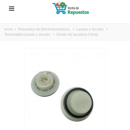
Inicio
>
Repuestos de Electrodomésticos
>
Lavado y Secado
>
Termostatos lavado y secado
>
Sonda ntc lavadora Candy