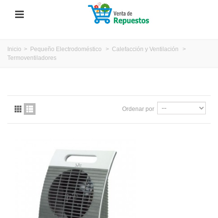
Inicio
>
Pequeño Electrodoméstico
>
Calefacción y Ventilación
>
Termoventiladores
Ordenar por