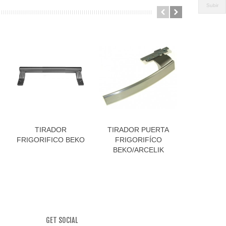
Subir
TIRADOR
TIRADOR PUERTA
FILTRO 
FRIGORIFICO BEKO
FRIGORIFÍCO
MI
BEKO/ARCELIK
GET SOCIAL