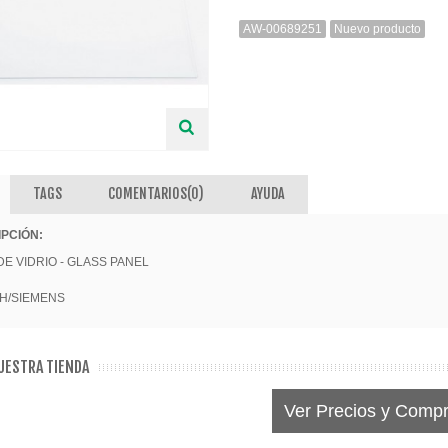
AW-00689251
Nuevo producto
INETE RODAMIENTOS FAGOR-
NDT
ETA / MANGO HORNO
TAGS
COMENTARIOS(0)
AYUDA
PCIÓN:
DE VIDRIO - GLASS PANEL
H/SIEMENS
NUESTRA TIENDA
Ver Precios y Compr