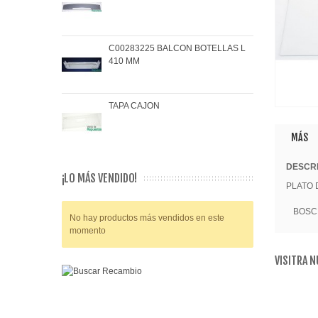
C00283225 BALCON BOTELLAS L
COJ
410 MM
BRA
TAPA CAJON
MAN
MÁS
DESCRI
¡LO MÁS VENDIDO!
PLATO 
BOSC
No hay productos más vendidos en este
momento
VISITRA 