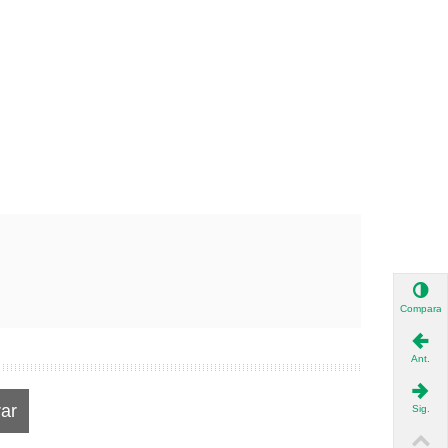
Comparar
Ant.
ar
Sig.